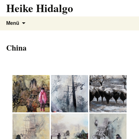
Heike Hidalgo
Zum
Inhalt
springen
Suchen
Menü
nach:
China